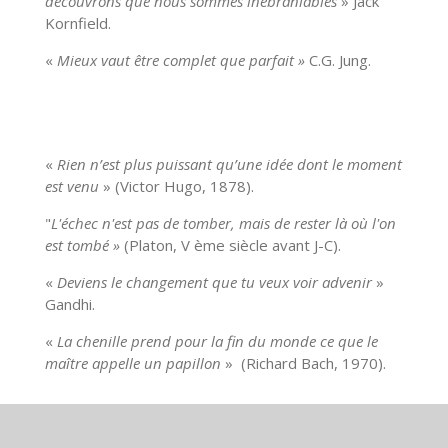
découvrons que nous sommes inébranlables
» Jack
Kornfield.
«
Mieux vaut être complet que parfait »
C.G. Jung.
«
Rien n’est plus puissant qu’une idée dont le moment
est venu
» (Victor Hugo, 1878).
"
L'échec n'est pas de tomber, mais de rester là où l'on
est tombé »
(Platon, V ème siècle avant J-C).
«
Deviens le changement que tu veux voir advenir
»
Gandhi.
«
La chenille prend pour la fin du monde ce que le
maître appelle un papillon
» (Richard Bach, 1970).